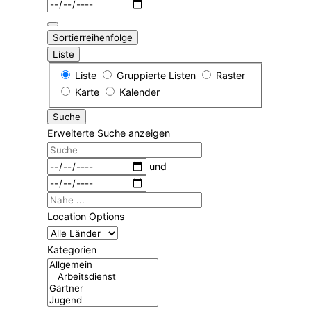
Sortierreihenfolge
Liste
Anzeigetyp
Liste
Gruppierte Listen
Raster
für
Karte
Kalender
Suchergebnisse
Suche
Erweiterte Suche anzeigen
Suche
Daten
und
Nahe
...
Location Options
Land
Kategorien
Kategorien