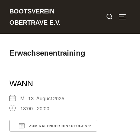
Zum
BOOTSVEREIN
Inhalt
Suchen
SEITEN
springen
OBERTRAVE E.V.
nach:
Erwachsenentraining
WANN
Mi. 13. August 2025
18:00 - 20:00
ZUM KALENDER HINZUFÜGEN
ICS herunterladen
Google Kalender
iCalendar
Office 365
Outlook Live