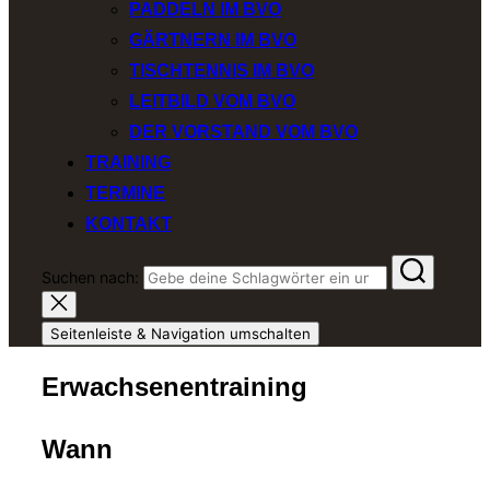
PADDELN IM BVO
GÄRTNERN IM BVO
TISCHTENNIS IM BVO
LEITBILD VOM BVO
DER VORSTAND VOM BVO
TRAINING
TERMINE
KONTAKT
Suchen nach:
Seitenleiste & Navigation umschalten
Erwachsenentraining
Wann