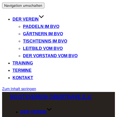
Navigation umschalten
DER VEREIN
PADDELN IM BVO
GÄRTNERN IM BVO
TISCHTENNIS IM BVO
LEITBILD VOM BVO
DER VORSTAND VOM BVO
TRAINING
TERMINE
KONTAKT
Zum Inhalt springen
BOOTSVEREIN OBERTRAVE E.V.
DER VEREIN