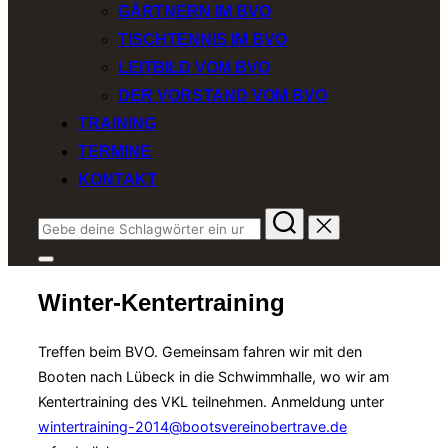
GÄRTNERN IM BVO
TISCHTENNIS IM BVO
LEITBILD VOM BVO
DER VORSTAND VOM BVO
TRAINING
TERMINE
KONTAKT
Suchen
nach:
Seitenleiste
&
Winter-Kentertraining
Navigation
umschalten
Treffen beim BVO. Gemeinsam fahren wir mit den
Booten nach Lübeck in die Schwimmhalle, wo wir am
Kentertraining des VKL teilnehmen. Anmeldung unter
wintertraining-2014@bootsvereinobertrave.de