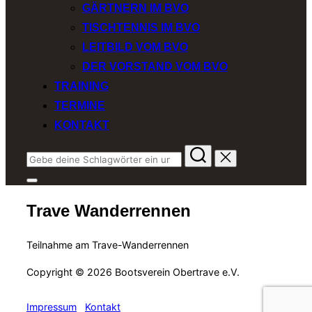
GÄRTNERN IM BVO
TISCHTENNIS IM BVO
LEITBILD VOM BVO
DER VORSTAND VOM BVO
TRAINING
TERMINE
KONTAKT
Suchen
nach:
Seitenleiste
&
Trave Wanderrennen
Navigation
umschalten
Teilnahme am Trave-Wanderrennen
Copyright © 2026 Bootsverein Obertrave e.V.
Impressum
Kontakt