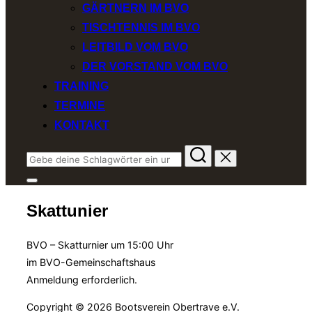
GÄRTNERN IM BVO
TISCHTENNIS IM BVO
LEITBILD VOM BVO
DER VORSTAND VOM BVO
TRAINING
TERMINE
KONTAKT
Suchen
nach:
Seitenleiste
&
Skattunier
Navigation
umschalten
BVO – Skatturnier um 15:00 Uhr
im BVO-Gemeinschaftshaus
Anmeldung erforderlich.
Copyright © 2026 Bootsverein Obertrave e.V.