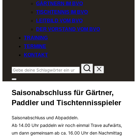
GÄRTNERN IM BVO
TISCHTENNIS IM BVO
LEITBILD VOM BVO
DER VORSTAND VOM BVO
TRAINING
TERMINE
KONTAKT
Suchen
nach:
Seitenleiste
&
Saisonabschluss für Gärtner,
Navigation
umschalten
Paddler und Tischtennisspieler
Saisonabschluss und Abpaddeln.
Ab 14.00 Uhr paddeln wir noch einmal Trave aufwärts,
um dann gemeinsam ab ca. 16.00 Uhr den Nachmittag