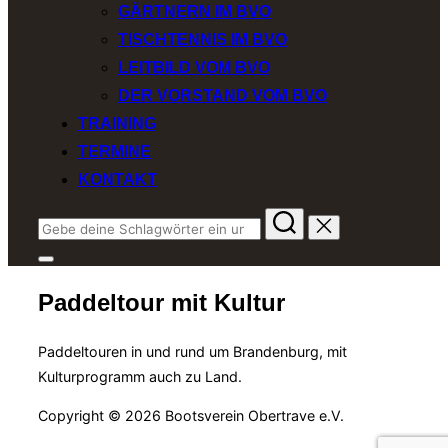
GÄRTNERN IM BVO
TISCHTENNIS IM BVO
LEITBILD VOM BVO
DER VORSTAND VOM BVO
TRAINING
TERMINE
KONTAKT
Suchen
nach:
Seitenleiste
&
Paddeltour mit Kultur
Navigation
umschalten
Paddeltouren in und rund um Brandenburg, mit
Kulturprogramm auch zu Land.
Copyright © 2026 Bootsverein Obertrave e.V.