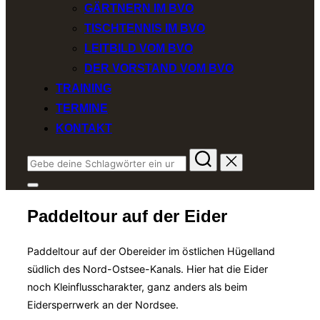
GÄRTNERN IM BVO
TISCHTENNIS IM BVO
LEITBILD VOM BVO
DER VORSTAND VOM BVO
TRAINING
TERMINE
KONTAKT
Suchen
nach:
Seitenleiste
&
Paddeltour auf der Eider
Navigation
umschalten
Paddeltour auf der Obereider im östlichen Hügelland
südlich des Nord-Ostsee-Kanals. Hier hat die Eider
noch Kleinflusscharakter, ganz anders als beim
Eidersperrwerk an der Nordsee.