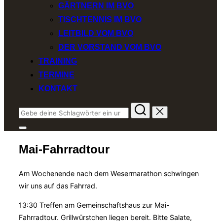
GÄRTNERN IM BVO
TISCHTENNIS IM BVO
LEITBILD VOM BVO
DER VORSTAND VOM BVO
TRAINING
TERMINE
KONTAKT
Suchen
nach:
Seitenleiste
&
Mai-Fahrradtour
Navigation
umschalten
Am Wochenende nach dem Wesermarathon schwingen
wir uns auf das Fahrrad.
13:30 Treffen am Gemeinschaftshaus zur Mai-
Fahrradtour. Grillwürstchen liegen bereit. Bitte Salate,