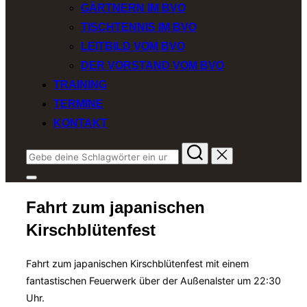
GÄRTNERN IM BVO
TISCHTENNIS IM BVO
LEITBILD VOM BVO
DER VORSTAND VOM BVO
TRAINING
TERMINE
KONTAKT
Suchen
nach:
Seitenleiste
&
Fahrt zum japanischen
Navigation
umschalten
Kirschblütenfest
Fahrt zum japanischen Kirschblütenfest mit einem
fantastischen Feuerwerk über der Außenalster um 22:30
Uhr.