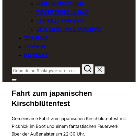
GÄRTNERN IM BVO
TISCHTENNIS IM BVO
LEITBILD VOM BVO
DER VORSTAND VOM BVO
TRAINING
TERMINE
KONTAKT
Suchen
nach:
Seitenleiste
&
Fahrt zum japanischen
Navigation
umschalten
Kirschblütenfest
Gemeinsame Fahrt zum japanischen Kirschblütenfest mit
Picknick im Boot und einem fantastischen Feuerwerk
über der Außenalster um 22:30 Uhr.