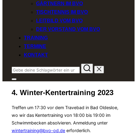
GÄRTNERN IM BVO
TISCHTENNIS IM BVO
LEITBILD VOM BVO
DER VORSTAND VOM BVO
TRAINING
TERMINE
KONTAKT
Suchen
nach:
Seitenleiste
&
4. Winter-Kentertraining 2023
Navigation
umschalten
Treffen um 17:30 vor dem Travebad in Bad Oldesloe,
wo wir das Kentertraining von 18:00 bis 19:00 im
Schwimmbecken absolvieren. Anmeldung unter
wintertraining@bvo-od.de
erforderlich.