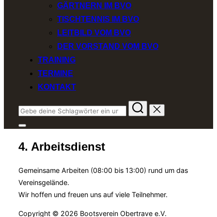
GÄRTNERN IM BVO
TISCHTENNIS IM BVO
LEITBILD VOM BVO
DER VORSTAND VOM BVO
TRAINING
TERMINE
KONTAKT
Suchen
nach:
Seitenleiste
&
4. Arbeitsdienst
Navigation
umschalten
Gemeinsame Arbeiten (08:00 bis 13:00) rund um das
Vereinsgelände.
Wir hoffen und freuen uns auf viele Teilnehmer.
Copyright © 2026 Bootsverein Obertrave e.V.